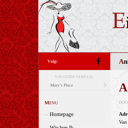
Doorgaan naar inhoud
a
volg:
VOLGENDE VERHAAL
Mary’s Place
DOO
MENU
Homepage
Adr
Van 
Wie ben Ik