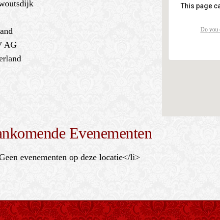
woutsdijk
This page c
Anita 
land
Do you 
Van Hatt
7 AG
Eveneme
erland
nkomende Evenementen
Geen evenementen op deze locatie</li>