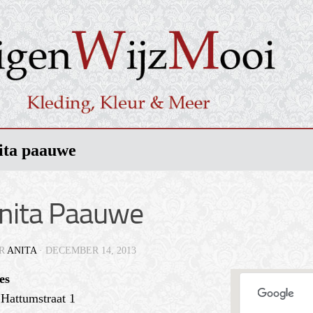
nita paauwe
Anita Paauwe
R
ANITA
·
DECEMBER 14, 2013
es
Hattumstraat 1