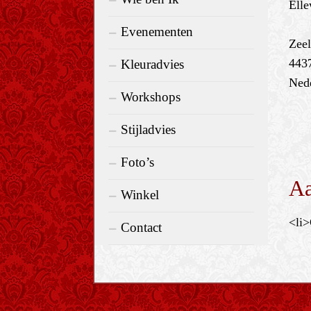
Elle
Evenementen
Zee
443
Kleuradvies
Ned
Workshops
Stijladvies
Foto’s
Aa
Winkel
<li>
Contact