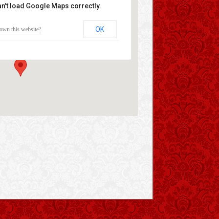
an't load Google Maps correctly.
Paauwe
OK
own this website?
umstraat 1 - Ellewoutsdijk
nten