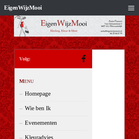
EigenWijzMooi
Doorgaan naar inhoud
volg:
MENU
Homepage
Wie ben Ik
Evenementen
Kleuradvies