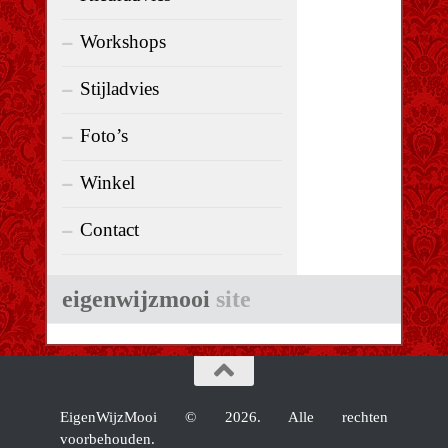
Workshops
Stijladvies
Foto’s
Winkel
Contact
eigenwijzmooi
site
EigenWijzMooi © 2026. Alle rechten
voorbehouden.