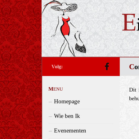
Doorgaan naar inhoud
c
volg:
MENU
Dit 
behu
Homepage
Wie ben Ik
Evenementen